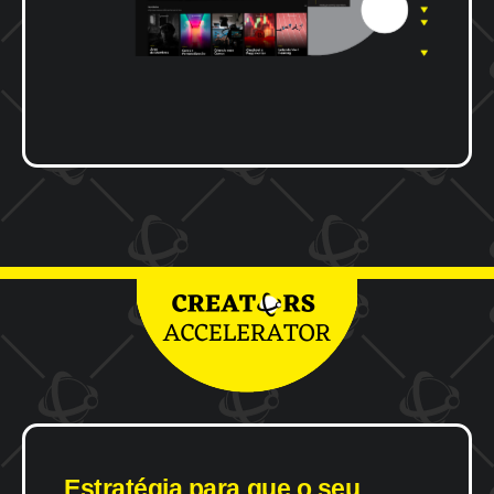
Estratégia
para
que
o
seu