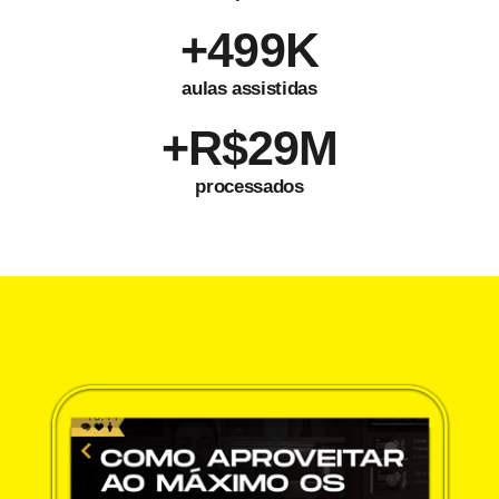
+
500
K
aulas assistidas
+R$
30
M
processados