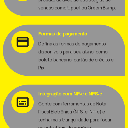
vendas como Upsell ou Ordem Bump.
Formas de pagamento
Defina as formas de pagamento
disponíveis para seu aluno, como
boleto bancário, cartão de crédito e
Pix.
Integração com NF-e e NFS-e
Conte com ferramentas de Nota
Fiscal Eletrônica (NFS-e, NF-e) e
tenha mais tranquilidade para focar
na estratégia do negócio.