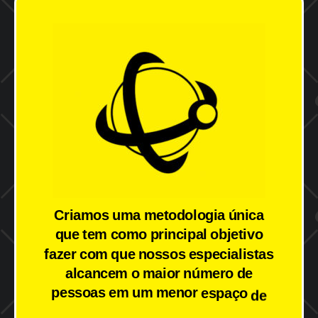
Criamos
uma
metodologia
única
que
tem
como
principal
objetivo
fazer
com
que
nossos
especialistas
alcancem
o
maior
número
de
pessoas
em
um
menor
espaço
de
tempo
possível
sem
ficar
refém
de